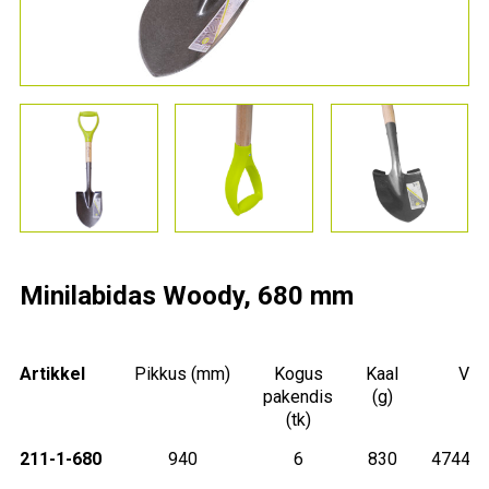
Minilabidas Woody, 680 mm
Artikkel
Pikkus
(mm)
Kogus
Kaal
Vöö
pakendis
(g)
(tk)
211-1-680
940
6
830
47442