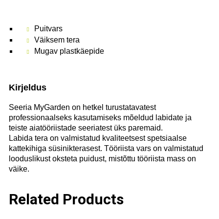
Puitvars
Väiksem tera
Mugav plastkäepide
Kirjeldus
Seeria MyGarden on hetkel turustatavatest
professionaalseks kasutamiseks mõeldud labidate ja
teiste aiatööriistade seeriatest üks paremaid.
Labida tera on valmistatud kvaliteetsest spetsiaalse
kattekihiga süsinikterasest. Tööriista vars on valmistatud
looduslikust oksteta puidust, mistõttu tööriista mass on
väike.
Related Products